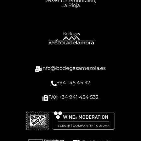
26359 Torremontalbo,
La Rioja
info@bodegasamezola.es
+941 45 45 32
FAX +34 941 454 532