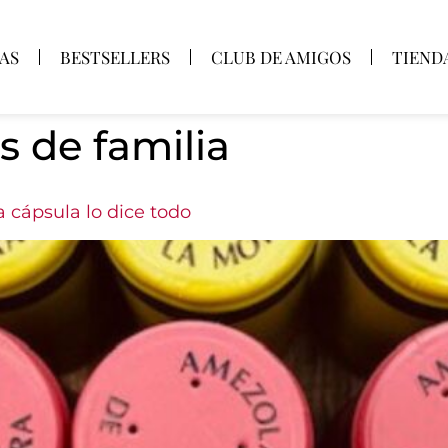
AS
BESTSELLERS
CLUB DE AMIGOS
TIEND
s de familia
a cápsula lo dice todo