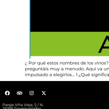
¿ Por qué estos nombres de los vinos? 
preguntáis muy a menudo. Aquí va una
impulsado a elegirlos… 1.¿Qué signific
Paraje Viña Vieja, S / N,
26359 Torremontalbo,