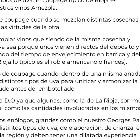
pos de uva. El coupage típico de Rioja es
stros vinos Amezola.
e coupage cuando se mezclan distintas cosechas
as virtudes de la otra.
lar vinos que siendo de la misma cosecha y
ya sea porque unos vienen directos del depósito y
endo del tiempo de envejecimiento en barrica y de
ioja lo típico es el roble americano o francés).
o de coupage cuando, dentro de una misma añada
tintos tipos de uva para unificar y armonizar la
udo antes del embotellado.
 D.O ya que algunas, como la de La Rioja, son m
así como las cantidades involucradas en los mismo
os enólogos, grandes como el nuestro Georges Pau
tintos tipos de uva, de elaboración, de crianza, e
da región y deben tener una dilatada experiencia