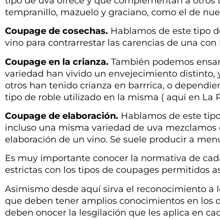
tipo de uva ofrece y que complementan a otros ti
tempranillo, mazuelo y graciano, como el de nue
Coupage de cosechas.
Hablamos de este tipo d
vino para contrarrestar las carencias de una con l
Coupage en la crianza.
También podemos ensamb
variedad han vivido un envejecimiento distinto, 
otros han tenido crianza en barrrica, o dependi
tipo de roble utilizado en la misma ( aquí en La R
Coupage de elaboración.
Hablamos de este tip
incluso una misma variedad de uva mezclamos dis
elaboración de un vino. Se suele producir a men
Es muy importante conocer la normativa de cada
estrictas con los tipos de coupages permitidos 
Asimismo desde aquí sirva el reconocimiento a l
que deben tener amplios conocimientos en los dis
deben onocer la lesgilación que les aplica en ca