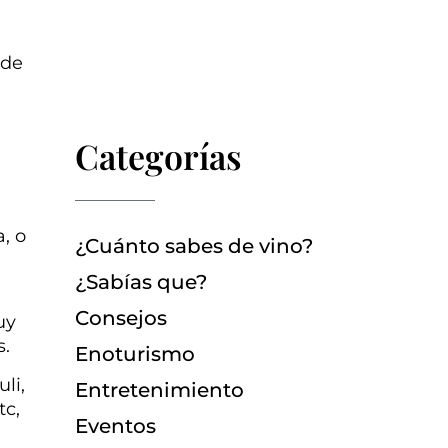
 de
Categorías
l
, o
¿Cuánto sabes de vino?
¿Sabías que?
Consejos
uy
s.
Enoturismo
li,
Entretenimiento
tc,
Eventos