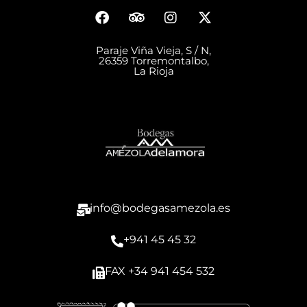
Paraje Viña Vieja, S / N,
26359 Torremontalbo,
La Rioja
info@bodegasamezola.es
+941 45 45 32
FAX +34 941 454 532