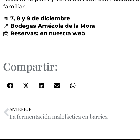
familiar.
📅
7, 8 y 9 de diciembre
📍
Bodegas Amézola de la Mora
📩
Reservas: en nuestra web
Compartir:
ANTERIOR
La fermentación maloláctica en barrica