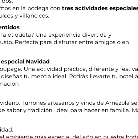
idos.
amos en la bodega con
tres actividades especiale
lces y villancicos.
entidos
r la etiqueta? Una experiencia divertida y
sto. Perfecta para disfrutar entre amigos o en
n especial Navidad
oupage. Una actividad práctica, diferente y festiv
diseñas tu mezcla ideal. Podrás llevarte tu botell
rmación
videño. Turrones artesanos y vinos de Amézola se
e sabor y tradición. Ideal para hacer en familia. M
vidad.
 del ambiente más especial del año en nuestra bo