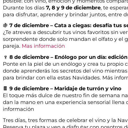
posible: con vino, emoción y momentos compart
Durante los días
7, 8 y 9 de diciembre
, te esper
para disfrutar, aprender y brindar juntos, entre du
🍇
7 de diciembre – Cata a ciegas: desafía tus s
¿Te atreves a descubrir tus vinos favoritos sin ve
sorprendente donde solo mandan el olfato y el gu
pareja.
Mas información
🍷
8 de diciembre – Enólogo por un día: edició
Ponte en la piel de un enólogo y crea tu propio c
donde aprenderás los secretos del vino mientras 
para brindar con ella estas Navidades. Más info
🍫
9 de diciembre – Maridaje de turrón y vino
El toque más dulce de nuestro fin de semana na
dan la mano en una experiencia sensorial llena d
información
Tres días, tres formas de celebrar el vino y la Na
Reserva tu plaza y ven a disfrutar con nosotros