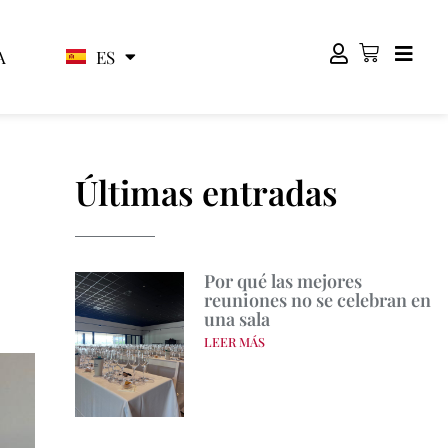
ES
EN
A
Últimas entradas
Por qué las mejores
reuniones no se celebran en
una sala
LEER MÁS