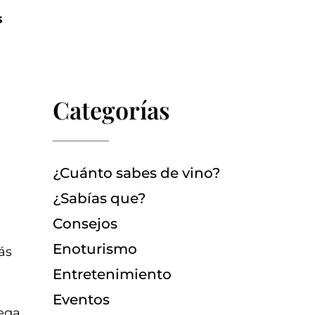
s
Categorías
a
¿Cuánto sabes de vino?
a
¿Sabías que?
Consejos
Enoturismo
ás
Entretenimiento
Eventos
dega