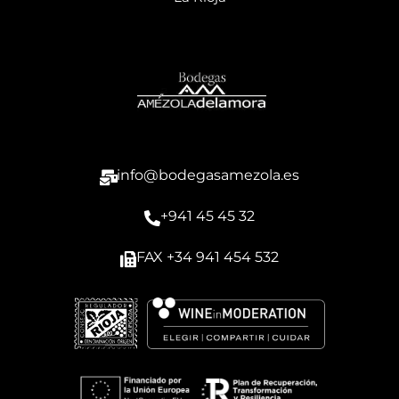
info@bodegasamezola.es
+941 45 45 32
FAX +34 941 454 532