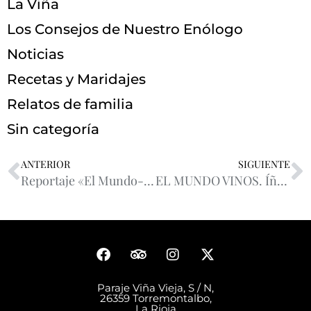
La Viña
Los Consejos de Nuestro Enólogo
Noticias
Recetas y Maridajes
Relatos de familia
Sin categoría
ANTERIOR
SIGUIENTE
Reportaje «El Mundo-Vino»
EL MUNDO VINOS. Íñigo blanco 2010
Paraje Viña Vieja, S / N,
26359 Torremontalbo,
La Rioja