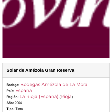
Solar de Amézola Gran Reserva
Bodegas Amézola de La Mora
Bodega:
España
País:
La Rioja (España)
Rioja
Región:
(
)
Año:
2004
Tipo:
Tinto