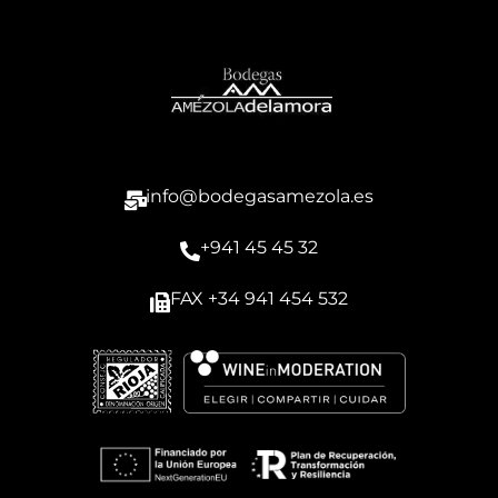
info@bodegasamezola.es
+941 45 45 32
FAX +34 941 454 532