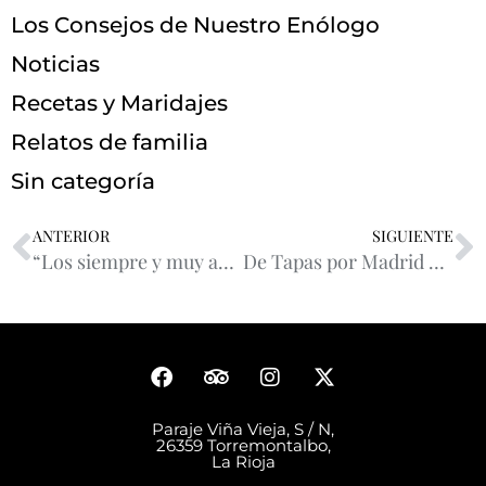
Los Consejos de Nuestro Enólogo
Noticias
Recetas y Maridajes
Relatos de familia
Sin categoría
ANTERIOR
SIGUIENTE
“Los siempre y muy amigos de Bodegas Amezola de la Mora, Alfonso Gómez Aguirre y Blanca García Gómez autores de
De Tapas por Madrid con Bodegas Amézola!!
Paraje Viña Vieja, S / N,
26359 Torremontalbo,
La Rioja