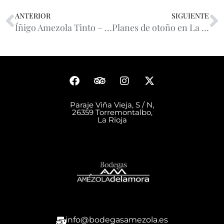
ANTERIOR
SIGUIENTE
Íñigo Amezola Tinto – La expresión más libre
Planes de otoño en La Rioja: vino, naturaleza y gastronomía
Paraje Viña Vieja, S / N,
26359 Torremontalbo,
La Rioja
info@bodegasamezola.es