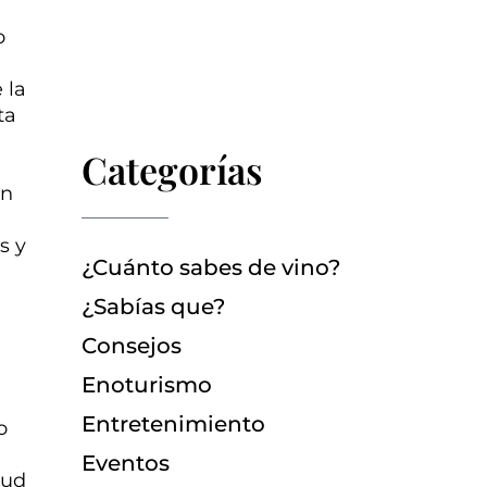
o
 la
ta
Categorías
ón
s y
¿Cuánto sabes de vino?
¿Sabías que?
Consejos
Enoturismo
Entretenimiento
o
Eventos
lud