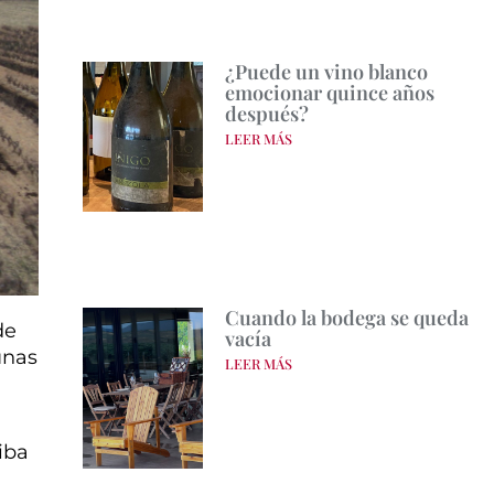
¿Puede un vino blanco
emocionar quince años
después?
LEER MÁS
Cuando la bodega se queda
de
vacía
unas
LEER MÁS
iba