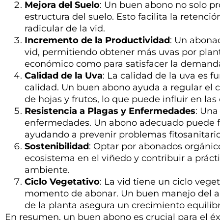
Mejora del Suelo
: Un buen abono no solo pr
estructura del suelo. Esto facilita la retenció
radicular de la vid.
Incremento de la Productividad
: Un abona
vid, permitiendo obtener más uvas por plant
económico como para satisfacer la demand
Calidad de la Uva
: La calidad de la uva es 
calidad. Un buen abono ayuda a regular el cr
de hojas y frutos, lo que puede influir en las
Resistencia a Plagas y Enfermedades
: Una
enfermedades. Un abono adecuado puede for
ayudando a prevenir problemas fitosanitario
Sostenibilidad
: Optar por abonados orgánico
ecosistema en el viñedo y contribuir a prác
ambiente.
Ciclo Vegetativo
: La vid tiene un ciclo veg
momento de abonar. Un buen manejo del abon
de la planta asegura un crecimiento equili
En resumen, un buen abono es crucial para el éxit