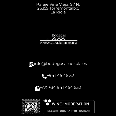
Paraje Viña Vieja, S / N,
26359 Torremontalbo,
La Rioja
info@bodegasamezola.es
+941 45 45 32
FAX +34 941 454 532