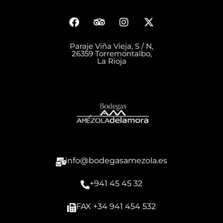
Paraje Viña Vieja, S / N,
26359 Torremontalbo,
La Rioja
info@bodegasamezola.es
+941 45 45 32
FAX +34 941 454 532