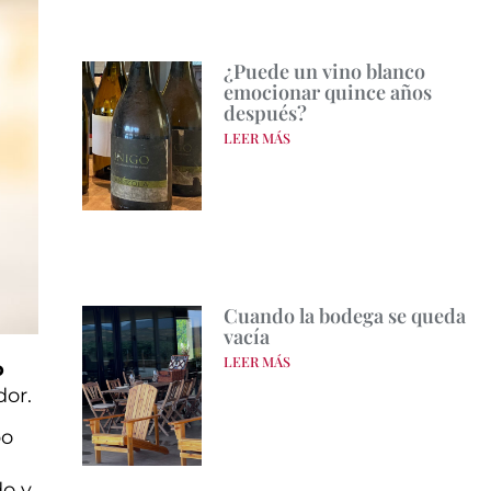
¿Puede un vino blanco
emocionar quince años
después?
LEER MÁS
Cuando la bodega se queda
vacía
LEER MÁS
o
dor.
po
do y