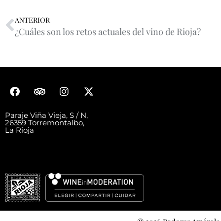
ANTERIOR
¿Cuáles son los retos actuales del vino de Rioja?
Paraje Viña Vieja, S / N,
26359 Torremontalbo,
La Rioja