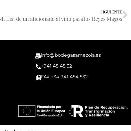
SIGUIENTE
sh List de un aficionado al vino para los Reyes Magos
info@bodegasamezola.es
+941 45 45 32
FAX +34 941 454 532