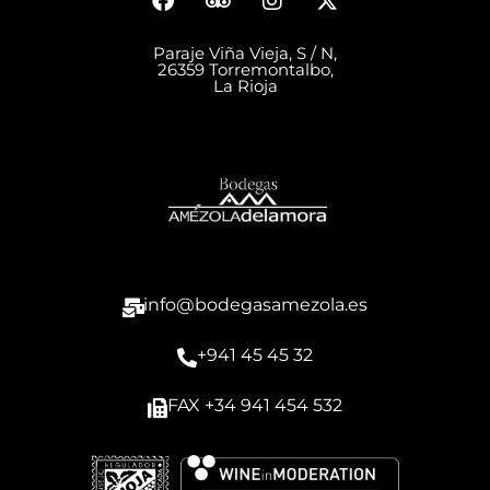
Paraje Viña Vieja, S / N,
26359 Torremontalbo,
La Rioja
info@bodegasamezola.es
+941 45 45 32
FAX +34 941 454 532