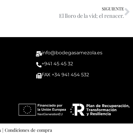
SIGUIENTE
El lloro de la vid; el renacer.
info@bodegasamezola.es
+941 45 45 32
FAX +34 941 454 532
 |
Condiciones de compra