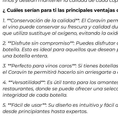
finos y desean mantener la calidad de cada cop
¿ Cuáles serían para ti las principales ventajas 
1. **Conservación de la calidad**: El Coravin perm
el vino puede conservar su frescura y calidad 
que utiliza sustituye al oxígeno, evitando la oxid
2. **Disfrute sin compromiso**: Puedes disfrutar 
botella. Esto es ideal para aquellos que desean
una botella entera.
3. **Perfecto para vinos caros**: Si tienes bote
el Coravin te permitirá hacerlo sin arriesgarte a
4. **Versatilidad**: Es útil tanto para los aman
restaurantes, donde se puede ofrecer una selecc
integridad de cada botella.
5. **Fácil de usar**: Su diseño es intuitivo y fáci
desde principiantes hasta expertos.