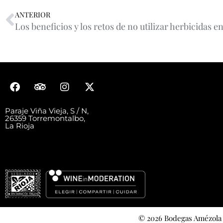
ANTERIOR
Los beneficios y los retos de no utilizar herbicidas en
Paraje Viña Vieja, S / N,
26359 Torremontalbo,
La Rioja
© 2026 Bodegas Amézola 